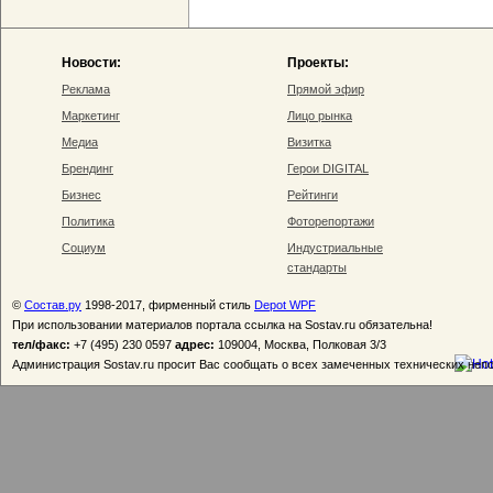
Новости:
Проекты:
Реклама
Прямой эфир
Маркетинг
Лицо рынка
Медиа
Визитка
Брендинг
Герои DIGITAL
Бизнес
Рейтинги
Политика
Фоторепортажи
Социум
Индустриальные
стандарты
©
Состав.ру
1998-2017, фирменный стиль
Depot WPF
При использовании материалов портала ссылка на Sostav.ru обязательна!
тел/факс:
+7 (495) 230 0597
адрес:
109004, Москва, Полковая 3/3
Администрация Sostav.ru просит Вас сообщать о всех замеченных технических неп