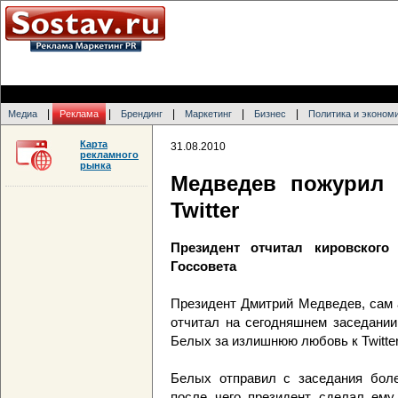
|
|
|
|
|
Медиа
Реклама
Брендинг
Маркетинг
Бизнес
Политика и эконом
Карта
31.08.2010
рекламного
рынка
Медведев пожурил 
Twitter
Президент отчитал кировского
Госсовета
Президент Дмитрий Медведев, сам 
отчитал на сегодняшнем заседании
Белых за излишнюю любовь к Twitter
Белых отправил с заседания бол
после чего президент сделал ему