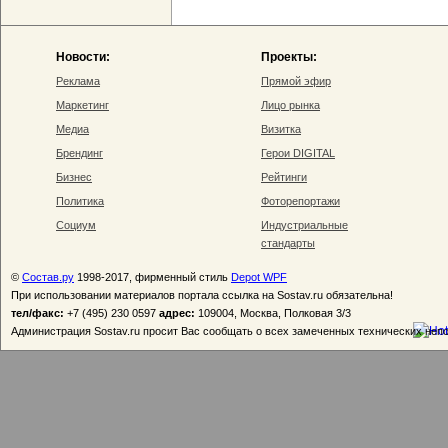
Новости:
Проекты:
Реклама
Прямой эфир
Маркетинг
Лицо рынка
Медиа
Визитка
Брендинг
Герои DIGITAL
Бизнес
Рейтинги
Политика
Фоторепортажи
Социум
Индустриальные
стандарты
©
Состав.ру
1998-2017, фирменный стиль
Depot WPF
При использовании материалов портала ссылка на Sostav.ru обязательна!
тел/факс:
+7 (495) 230 0597
адрес:
109004, Москва, Полковая 3/3
Администрация Sostav.ru просит Вас сообщать о всех замеченных технических неп