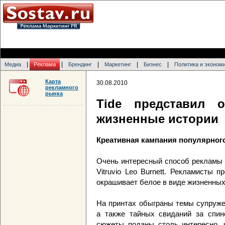
|
|
|
|
|
Медиа
Реклама
Брендинг
Маркетинг
Бизнес
Политика и эконом
Карта
30.08.2010
рекламного
рынка
Tide представил 
жизненные истории
Креативная кампания популярног
Очень интересный способ рекламы 
Vitruvio Leo Burnett. Рекламисты 
окрашивает белое в виде жизненных
На принтах обыграны темы супруже
а также тайных свиданий за спин
сюжеты поданы столь интересно, 