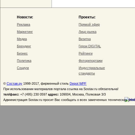
Новости:
Проекты:
Реклама
Прямой эфир
Маркетинг
Лицо рынка
Медиа
Визитка
Брендинг
Герои DIGITAL
Бизнес
Рейтинги
Политика
Фоторепортажи
Социум
Индустриальные
стандарты
©
Состав.ру
1998-2017, фирменный стиль
Depot WPF
При использовании материалов портала ссылка на Sostav.ru обязательна!
тел/факс:
+7 (495) 230 0597
адрес:
109004, Москва, Полковая 3/3
Администрация Sostav.ru просит Вас сообщать о всех замеченных технических неп