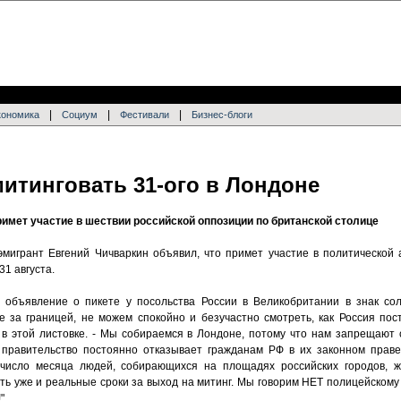
|
|
|
кономика
Социум
Фестивали
Бизнес-блоги
итинговать 31-ого в Лондоне
имет участие в шествии российской оппозиции по британской столице
игрант Евгений Чичваркин объявил, что примет участие в политической 
31 августа.
объявление о пикете у посольства России в Великобритании в знак со
ие за границей, не можем спокойно и безучастно смотреть, как Россия по
я в этой листовке. - Мы собираемся в Лондоне, потому что нам запрещают 
 правительство постоянно отказывает гражданам РФ в их законном праве
число месяца людей, собирающихся на площадях российских городов, 
ть уже и реальные сроки за выход на митинг. Мы говорим НЕТ полицейскому
"