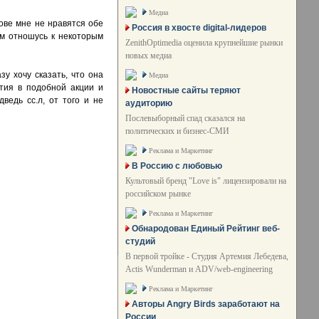
Медиа
лове мне не нравятся обе
Россия в хвосте digital-лидеров
м отношусь к некоторым
ZenithOptimedia оценила крупнейшие рынки
новых медиа
зу хочу сказать, что она
Медиа
стия в подобной акции и
Новостные сайты теряют
ведь сс.л, от того и не
аудиторию
Послевыборный спад сказался на
политических и бизнес-СМИ
Реклама и Маркетинг
В Россию с любовью
Культовый бренд "Love is" лицензировали на
российском рынке
Реклама и Маркетинг
Обнародован Единый Рейтинг веб-
студий
В первой тройке - Студия Артемия Лебедева,
Actis Wunderman и ADV/web-engineering
Реклама и Маркетинг
Авторы Angry Birds заработают на
России