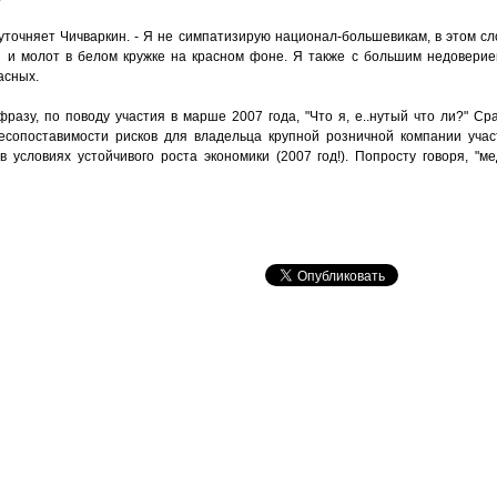
- уточняет Чичваркин. - Я не симпатизирую национал-большевикам, в этом с
 и молот в белом кружке на красном фоне. Я также с большим недоверие
асных.
азу, по поводу участия в марше 2007 года, "Что я, е..нутый что ли?" Сра
несопоставимости рисков для владельца крупной розничной компании уча
словиях устойчивого роста экономики (2007 год!). Попросту говоря, "мед