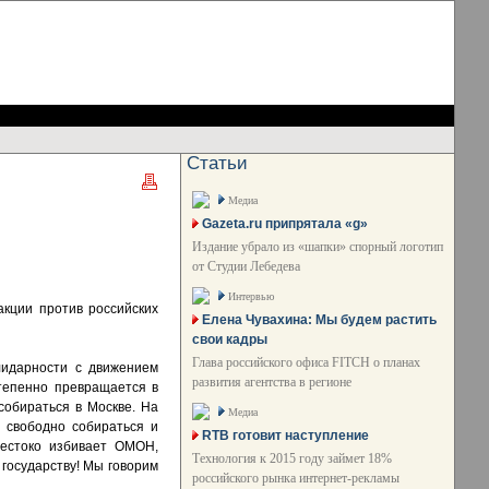
Статьи
Медиа
Gazeta.ru припрятала «g»
Издание убрало из «шапки» спорный логотип
от Студии Лебедева
Интервью
акции против российских
Елена Чувахина: Мы будем растить
свои кадры
Глава российского офиса FITCH о планах
лидарности с движением
развития агентства в регионе
степенно превращается в
собираться в Москве. На
Медиа
 свободно собираться и
RTB готовит наступление
жестоко избивает ОМОН,
Технология к 2015 году займет 18%
 государству! Мы говорим
российского рынка интернет-рекламы