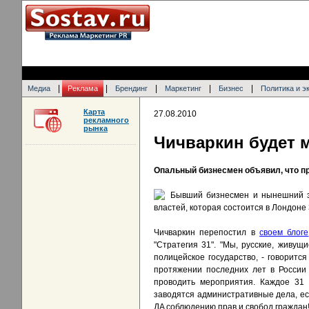
|
|
|
|
|
Медиа
Реклама
Брендинг
Маркетинг
Бизнес
Политика и э
Карта
27.08.2010
рекламного
рынка
Чичваркин будет м
Опальный бизнесмен объявил, что пр
Бывший бизнесмен и нынешний эм
властей, которая состоится в Лондоне 
Чичваркин перепостил в
своем блоге
"Стратегия 31". "Мы, русские, живущ
полицейское государство, - говоритс
протяжении последних лет в России
проводить мероприятия. Каждое 31 
заводятся административные дела, ес
ДA соблюдению прав и свобод граждан!