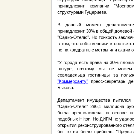
принадлежит компании "Моспро
структурами Гуцериева.
В данный момент департамен
принадлежит 30% в общей долевой 
"Садко-Отелю". Но тонкость заключ
в том, что собственники в соответ
не на квадратные метры или акции о
"У города есть права на 30% площа
натуре, поэтому мы не можем 
совладельца гостиницы за поль
"Коммерсанту"
пресс-секретарь де
Быкова.
Департамент имущества пытался 
"Садко-Отеля" 286,1 миллиона ру
была предположена на основе не
подобных Hilton. Но ДИГМ не удалос
открытия реконструированного отел
бы то ни было прибыль. "Предста