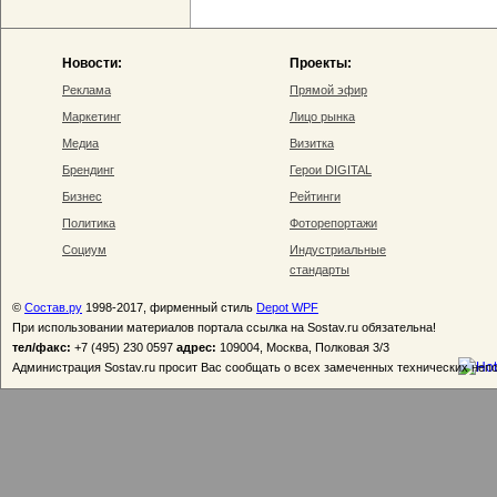
Новости:
Проекты:
Реклама
Прямой эфир
Маркетинг
Лицо рынка
Медиа
Визитка
Брендинг
Герои DIGITAL
Бизнес
Рейтинги
Политика
Фоторепортажи
Социум
Индустриальные
стандарты
©
Состав.ру
1998-2017, фирменный стиль
Depot WPF
При использовании материалов портала ссылка на Sostav.ru обязательна!
тел/факс:
+7 (495) 230 0597
адрес:
109004, Москва, Полковая 3/3
Администрация Sostav.ru просит Вас сообщать о всех замеченных технических неп