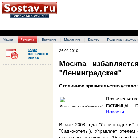
|
|
|
|
|
Медиа
Реклама
Брендинг
Маркетинг
Бизнес
Политика и эконом
Карта
26.08.2010
рекламного
рынка
Москва избавляетс
"Ленинградская"
Столичное правительство устало
Правительст
гостиницы "Hi
Фото с ресурса utstravel.net
Новости
.
В мае 2008 года "Ленинградская" 
"Садко-отель"). Управляет отелем
структуры владельца "Русснефти