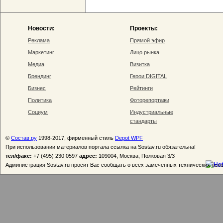
Новости:
Проекты:
Реклама
Прямой эфир
Маркетинг
Лицо рынка
Медиа
Визитка
Брендинг
Герои DIGITAL
Бизнес
Рейтинги
Политика
Фоторепортажи
Социум
Индустриальные
стандарты
©
Состав.ру
1998-2017, фирменный стиль
Depot WPF
При использовании материалов портала ссылка на Sostav.ru обязательна!
тел/факс:
+7 (495) 230 0597
адрес:
109004, Москва, Полковая 3/3
Администрация Sostav.ru просит Вас сообщать о всех замеченных технических неп