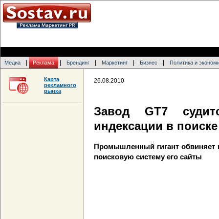
|
|
|
|
|
Медиа
Реклама
Брендинг
Маркетинг
Бизнес
Политика и эконом
Карта
26.08.2010
рекламного
рынка
Завод GT7 судит
индексации в поиске
Промышленный гигант обвиняет и
поисковую систему его сайты