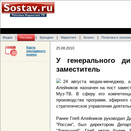
|
|
|
|
|
Медиа
Реклама
Брендинг
Маркетинг
Бизнес
Политика и эконом
Карта
25.08.2010
рекламного
рынка
У генерального д
заместитель
24 августа медиа-менеджер, 
Алейников назначен на пост замес
Муз-ТВ. В сферу его компетенц
производства программ, эфирного 
стратегическое управление деятель
Ранее Глеб Алейников руководил Ди
"Россия", был директором Депар
"Домашний". Глеб автор более 