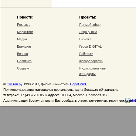
Новости:
Проекты:
Реклама
Прямой эфир
Маркетинг
Лицо рынка
Медиа
Визитка
Брендинг
Герои DIGITAL
Бизнес
Рейтинги
Политика
Фоторепортажи
Социум
Индустриальные
стандарты
©
Состав.ру
1998-2017, фирменный стиль
Depot WPF
При использовании материалов портала ссылка на Sostav.ru обязательна!
тел/факс:
+7 (495) 230 0597
адрес:
109004, Москва, Полковая 3/3
Администрация Sostav.ru просит Вас сообщать о всех замеченных технических неп