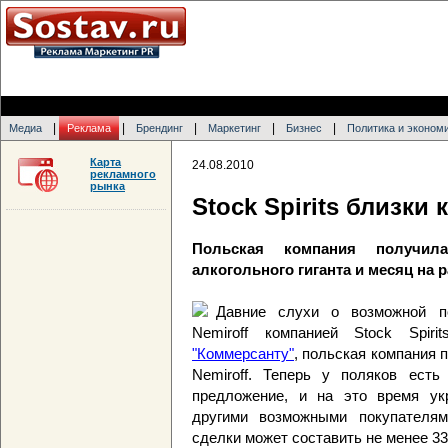
|
|
|
|
|
Медиа
Реклама
Брендинг
Маркетинг
Бизнес
Политика и эконом
Карта
24.08.2010
рекламного
рынка
Stock Spirits близки 
Польская компания получил
алкогольного гиганта и месяц на 
Давние слухи о возможной пок
Nemiroff компанией Stock Spiri
"Коммерсанту"
, польская компания 
Nemiroff. Теперь у поляков есть
предложение, и на это время ук
другими возможными покупателя
сделки может составить не менее 3