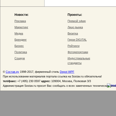
Новости:
Проекты:
Реклама
Прямой эфир
Маркетинг
Лицо рынка
Медиа
Визитка
Брендинг
Герои DIGITAL
Бизнес
Рейтинги
Политика
Фоторепортажи
Социум
Индустриальные
стандарты
©
Состав.ру
1998-2017, фирменный стиль
Depot WPF
При использовании материалов портала ссылка на Sostav.ru обязательна!
тел/факс:
+7 (495) 230 0597
адрес:
109004, Москва, Полковая 3/3
Администрация Sostav.ru просит Вас сообщать о всех замеченных технических неп