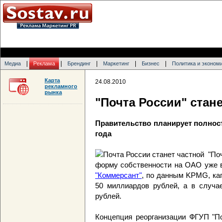
|
|
|
|
|
Медиа
Реклама
Брендинг
Маркетинг
Бизнес
Политика и эконом
Карта
24.08.2010
рекламного
рынка
"Почта России" стан
Правительство планирует полност
года
"По
форму собственности на ОАО уже в
"Коммерсант"
, по данным KPMG, кап
50 миллиардов рублей, а в случа
рублей.
Концепция реорганизации ФГУП "П