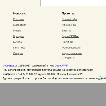
Новости:
Проекты:
Реклама
Прямой эфир
Маркетинг
Лицо рынка
Медиа
Визитка
Брендинг
Герои DIGITAL
Бизнес
Рейтинги
Политика
Фоторепортажи
Социум
Индустриальные
стандарты
©
Состав.ру
1998-2017, фирменный стиль
Depot WPF
При использовании материалов портала ссылка на Sostav.ru обязательна!
тел/факс:
+7 (495) 230 0597
адрес:
109004, Москва, Полковая 3/3
Администрация Sostav.ru просит Вас сообщать о всех замеченных технических неп