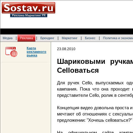
|
|
|
|
|
Медиа
Реклама
Брендинг
Маркетинг
Бизнес
Политика и эконом
Карта
23.08.2010
рекламного
рынка
Шариковыми ручка
Celloваться
Для ручек Cello, выпускаемых од
кампания. Пока что она проходит в
представители Cello, ролик в сентяб
Концепция видео довольна проста и
мечтают об отношениях с сексуаль
предложении: "Хочешь celloваться?"
На официальном сайте комп