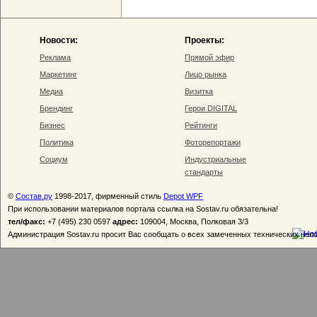
Новости:
Проекты:
Реклама
Прямой эфир
Маркетинг
Лицо рынка
Медиа
Визитка
Брендинг
Герои DIGITAL
Бизнес
Рейтинги
Политика
Фоторепортажи
Социум
Индустриальные
стандарты
©
Состав.ру
1998-2017, фирменный стиль
Depot WPF
При использовании материалов портала ссылка на Sostav.ru обязательна!
тел/факс:
+7 (495) 230 0597
адрес:
109004, Москва, Полковая 3/3
Администрация Sostav.ru просит Вас сообщать о всех замеченных технических неп