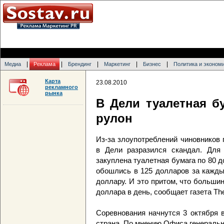
|
|
|
|
|
Медиа
Реклама
Брендинг
Маркетинг
Бизнес
Политика и эконом
Карта
23.08.2010
рекламного
рынка
В Дели туалетная б
рулон
Из-за злоупотреблений чиновников 
в Дели разразился скандал. Для 
закуплена туалетная бумага по 80 
обошлись в 125 долларов за кажды
доллару. И это притом, что больши
доллара в день, сообщает газета Th
Соревнования начнутся 3 октября 
страна. По мнению Офиса генеральн