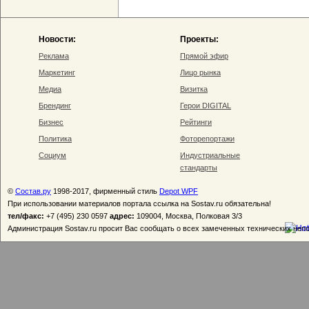
Новости:
Проекты:
Реклама
Прямой эфир
Маркетинг
Лицо рынка
Медиа
Визитка
Брендинг
Герои DIGITAL
Бизнес
Рейтинги
Политика
Фоторепортажи
Социум
Индустриальные
стандарты
©
Состав.ру
1998-2017, фирменный стиль
Depot WPF
При использовании материалов портала ссылка на Sostav.ru обязательна!
тел/факс:
+7 (495) 230 0597
адрес:
109004, Москва, Полковая 3/3
Администрация Sostav.ru просит Вас сообщать о всех замеченных технических неп