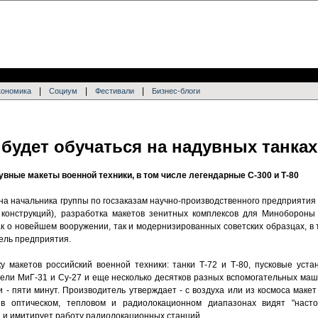
|
|
|
кономика
Социум
Фестивали
Бизнес-блоги
будет обучаться на надувных танках
вные макеты военной техники, в том числе легендарные С-300 и Т-80
на начальника группы по госзаказам научно-производственного предприятия
 конструкций), разработка макетов зенитных комплексов для Минобороны
ак о новейшем вооружении, так и модернизированных советских образцах, в
ель предприятия.
 макетов российский военной техники: танки Т-72 и Т-80, пусковые устан
тели МиГ-31 и Су-27 и еще несколько десятков разных вспомогательных маш
и - пяти минут. Производитель утверждает - с воздуха или из космоса маке
в оптическом, тепловом и радиолокационном диапазонах видят "насто
 и имитирует работу радиолокационных станций.