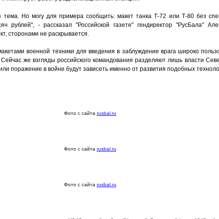
я тема. Но могу для примера сообщить: макет танка Т-72 или Т-80 без сп
ч рублей", - рассказал "Российской газете" гендиректор "РусБала" Але
т, сторонами не раскрывается.
макетами военной техники для введения в заблуждение врага широко польз
 Сейчас же взгляды российского командования разделяют лишь власти Сев
 или поражение в войне будут зависеть именно от развития подобных техноло
Фото с сайта
rusbal.ru
Фото с сайта
rusbal.ru
Фото с сайта
rusbal.ru