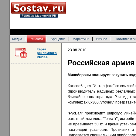
|
|
|
|
|
Медиа
Реклама
Брендинг
Маркетинг
Бизнес
Политика и э
Карта
23.08.2010
рекламного
рынка
Российская армия 
Минобороны планирует закупить наду
Как сообщает "Интерфакс" со ссылкой 
(производитель надувных рекламных
ближайшие полтора года. Речь идет к
комплексах С-300, уточнил представит
"РусБал" производит широкую линейку
ракетный комплекс "Точка-У", истреби
не превышает 50 кг. и время установк
настоящей установки. Противник и 
нагревается специальными приборами