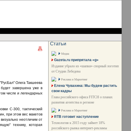
Статьи
Медиа
Gazeta.ru припрятала «g»
Издание убрало из «шапки» спорный логотип
от Студии Лебедева
Реклама и Маркетинг
 "РусБал" Олега Такшеева
Елена Чувахина: Мы будем растить
 будет завершена уже в
свои кадры
 том числе и легендарных
Глава российского офиса FITCH о планах
развития агентства в регионе
овки С-300, тактический
Реклама и Маркетинг
ин, при этом вес макетов
RTB готовит наступление
т визуально неотличим от
Технология к 2015 году займет 18%
ящую" технику, которая
российского рынка интернет-рекламы