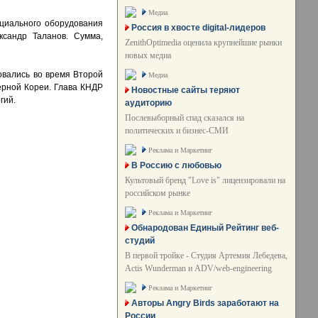
Медиа
ециального оборудования
Россия в хвосте digital-лидеров
ксандр Таланов. Сумма,
ZenithOptimedia оценила крупнейшие рынки
новых медиа
овались во время Второй
Медиа
ерной Кореи. Глава КНДР
Новостные сайты теряют
гий.
аудиторию
Послевыборный спад сказался на
политических и бизнес-СМИ
Реклама и Маркетинг
В Россию с любовью
Культовый бренд "Love is" лицензировали на
российском рынке
Реклама и Маркетинг
Обнародован Единый Рейтинг веб-
студий
В первой тройке - Студия Артемия Лебедева,
Actis Wunderman и ADV/web-engineering
Реклама и Маркетинг
Авторы Angry Birds заработают на
России