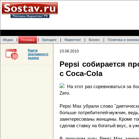
|
|
|
|
|
Медиа
Реклама
Брендинг
Маркетинг
Бизнес
Политика и эконом
Карта
23.08.2010
рекламного
рынка
Pepsi собирается п
с Coca-Cola
На этот раз соревноваться за б
Zero.
Pepsi Max убрали слово "диетическ
больше потребителей-мужчин, ведь,
заинтересованы женщины. Кроме тог
сделав ставку на богатый вкус, а уж
В прошлом году Pepsi Max заняло