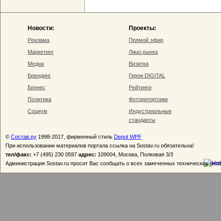
Новости:
Проекты:
Реклама
Прямой эфир
Маркетинг
Лицо рынка
Медиа
Визитка
Брендинг
Герои DIGITAL
Бизнес
Рейтинги
Политика
Фоторепортажи
Социум
Индустриальные
стандарты
©
Состав.ру
1998-2017, фирменный стиль
Depot WPF
При использовании материалов портала ссылка на Sostav.ru обязательна!
тел/факс:
+7 (495) 230 0597
адрес:
109004, Москва, Полковая 3/3
Администрация Sostav.ru просит Вас сообщать о всех замеченных технических неп