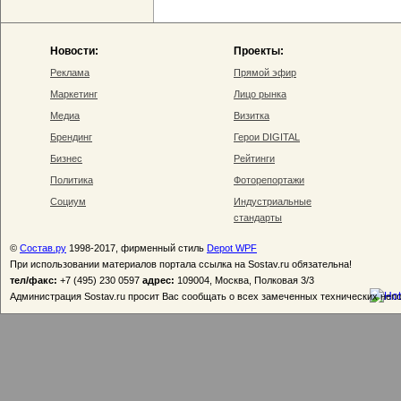
Новости:
Проекты:
Реклама
Прямой эфир
Маркетинг
Лицо рынка
Медиа
Визитка
Брендинг
Герои DIGITAL
Бизнес
Рейтинги
Политика
Фоторепортажи
Социум
Индустриальные
стандарты
©
Состав.ру
1998-2017, фирменный стиль
Depot WPF
При использовании материалов портала ссылка на Sostav.ru обязательна!
тел/факс:
+7 (495) 230 0597
адрес:
109004, Москва, Полковая 3/3
Администрация Sostav.ru просит Вас сообщать о всех замеченных технических неп