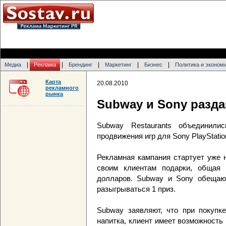
|
|
|
|
|
Медиа
Реклама
Брендинг
Маркетинг
Бизнес
Политика и эконом
Карта
20.08.2010
рекламного
рынка
Subway и Sony разд
Subway Restaurants объединили
продвижения игр для Sony PlayStati
Рекламная кампания стартует уже 
своим клиентам подарки, общая 
долларов. Subway и Sony обещают
разыгрываться 1 приз.
Subway заявляют, что при покупк
напитка, клиент имеет возможность 