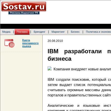
|
|
|
|
|
Медиа
Реклама
Брендинг
Маркетинг
Бизнес
Политика и эконом
Карта
20.08.2010
рекламного
рынка
IBM разработали 
бизнеса
Компания внедряет новые анали
IBM создали поисковик, который 
затем выдает список потенциальны
считывать огромные массивы данны
порталов и правительственных сайт
Аналитические и языковые инс
критериев и соответствующих поис