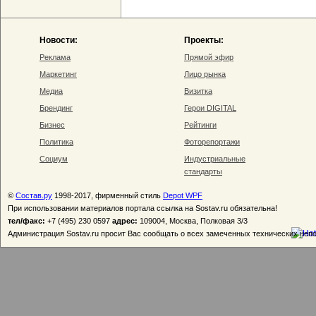
Новости:
Проекты:
Реклама
Прямой эфир
Маркетинг
Лицо рынка
Медиа
Визитка
Брендинг
Герои DIGITAL
Бизнес
Рейтинги
Политика
Фоторепортажи
Социум
Индустриальные
стандарты
©
Состав.ру
1998-2017, фирменный стиль
Depot WPF
При использовании материалов портала ссылка на Sostav.ru обязательна!
тел/факс:
+7 (495) 230 0597
адрес:
109004, Москва, Полковая 3/3
Администрация Sostav.ru просит Вас сообщать о всех замеченных технических неп