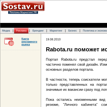
|
|
|
|
|
Медиа
Реклама
Брендинг
Маркетинг
Бизнес
Политика и эконом
Карта
19.08.2010
рекламного
рынка
Rabota.ru поможет и
Портал Rabota.ru предстал пере
частично поменял свой дизайн. Изм
основных разделов портала.
В частности, теперь соискатели мо
только представленных на порта
значимые их вакансии сразу под лог
Пока остались неизменными вид 
резюме, "Личного кабинета" со