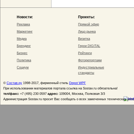
Новости:
Проекты:
Реклама
Прямой эфир
Маркетинг
Лицо рынка
Медиа
Визитка
Брендинг
Герои DIGITAL
Бизнес
Рейтинги
Политика
Фоторепортажи
Социум
Индустриальные
стандарты
©
Состав.ру
1998-2017, фирменный стиль
Depot WPF
При использовании материалов портала ссылка на Sostav.ru обязательна!
тел/факс:
+7 (495) 230 0597
адрес:
109004, Москва, Полковая 3/3
Администрация Sostav.ru просит Вас сообщать о всех замеченных технических неп