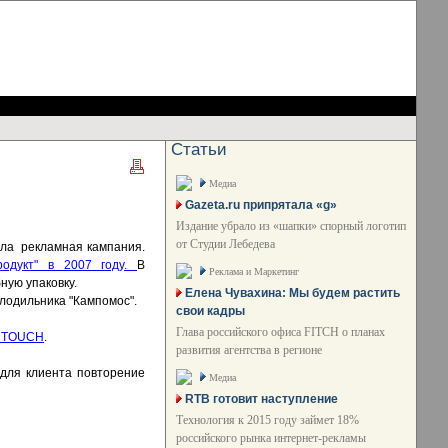
Статьи
Медиа
Gazeta.ru припрятала «g»
Издание убрало из «шапки» спорный логотип
от Студии Лебедева
вала рекламная кампания.
родукт" в 2007 году.
В
Реклама и Маркетинг
ную упаковку.
Елена Чувахина: Мы будем растить
олодильника "Кампомос".
свои кадры
Глава российского офиса FITCH о планах
A TOUCH
.
развития агентства в регионе
 для клиента повторение
Медиа
RTB готовит наступление
Технология к 2015 году займет 18%
российского рынка интернет-рекламы