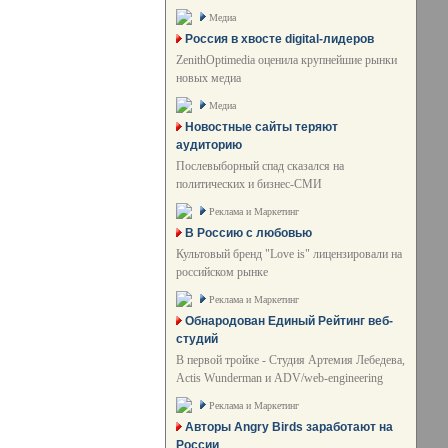
Медиа
Россия в хвосте digital-лидеров
ZenithOptimedia оценила крупнейшие рынки
новых медиа
Медиа
Новостные сайты теряют
аудиторию
Послевыборный спад сказался на
политических и бизнес-СМИ
Реклама и Маркетинг
В Россию с любовью
Культовый бренд "Love is" лицензировали на
российском рынке
Реклама и Маркетинг
Обнародован Единый Рейтинг веб-
студий
В первой тройке - Студия Артемия Лебедева,
Actis Wunderman и ADV/web-engineering
Реклама и Маркетинг
Авторы Angry Birds заработают на
России