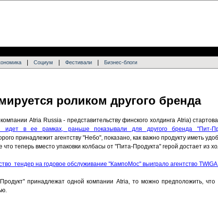
|
|
|
кономика
Социум
Фестивали
Бизнес-блоги
мируется роликом другого бренда
омпании Atria Russia - представительству финского холдинга Atria) старто
й идет в ее рамках, раньше показывали для другого бренда "Пит-П
рого принадлежит агентству "Небо", показано, как важно продукту иметь удоб
е что теперь вместо упаковки колбасы от "Пита-Продукта" герой достает из х
тство тендер на годовое обслуживание "КампоМос"
выиграло
агентство TWIG
-Продукт" принадлежат одной компании Atria, то можно предположить, что
тью.