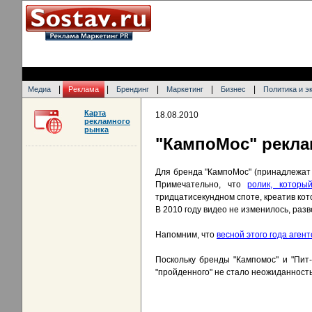
|
|
|
|
|
Медиа
Реклама
Брендинг
Маркетинг
Бизнес
Политика и э
Карта
18.08.2010
рекламного
рынка
"КампоМос" рекла
Для бренда "КампоМос" (принадлежат к
Примечательно, что
ролик, которы
тридцатисекундном споте, креатив кото
В 2010 году видео не изменилось, разв
Напомним, что
весной этого года аген
Поскольку бренды "Кампомос" и "Пит
"пройденного" не стало неожиданнос