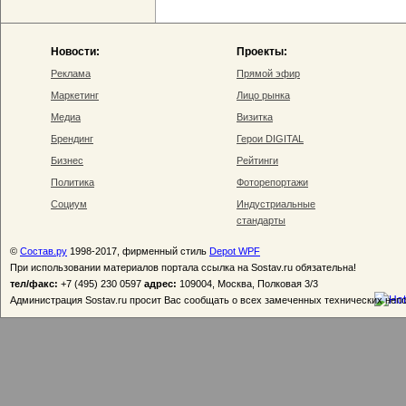
Новости:
Проекты:
Реклама
Прямой эфир
Маркетинг
Лицо рынка
Медиа
Визитка
Брендинг
Герои DIGITAL
Бизнес
Рейтинги
Политика
Фоторепортажи
Социум
Индустриальные
стандарты
©
Состав.ру
1998-2017, фирменный стиль
Depot WPF
При использовании материалов портала ссылка на Sostav.ru обязательна!
тел/факс:
+7 (495) 230 0597
адрес:
109004, Москва, Полковая 3/3
Администрация Sostav.ru просит Вас сообщать о всех замеченных технических неп