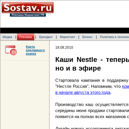
|
|
|
|
|
Медиа
Реклама
Брендинг
Маркетинг
Бизнес
Политика и эконом
Карта
18.08.2010
рекламного
рынка
Каши Nestle - тепер
но и в эфире
Стартовала кампания в поддержку
"Нестле Россия". Напомним, что
ком
в начале августа этого года
.
Производство каш осуществляется 
середины июня продажи стартовали 
появится на полках всех магазинов 
Дизайн нового ассортимента детски