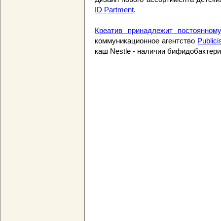
ID Partment
.
Креатив принадлежит постоянном
коммуникационное агентство
Publici
каш Nestle - наличии бифидобактери