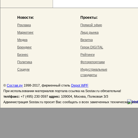
Новости:
Проекты:
Реклама
Прямой эфир
Маркетинг
Лицо рынка
Медиа
Визитка
Брендинг
Герои DIGITAL
Бизнес
Рейтинги
Политика
Фоторепортажи
Социум
Индустриальные
стандарты
©
Состав.ру
1998-2017, фирменный стиль
Depot WPF
При использовании материалов портала ссылка на Sostav.ru обязательна!
тел/факс:
+7 (495) 230 0597
адрес:
109004, Москва, Полковая 3/3
Администрация Sostav.ru просит Вас сообщать о всех замеченных технических неп