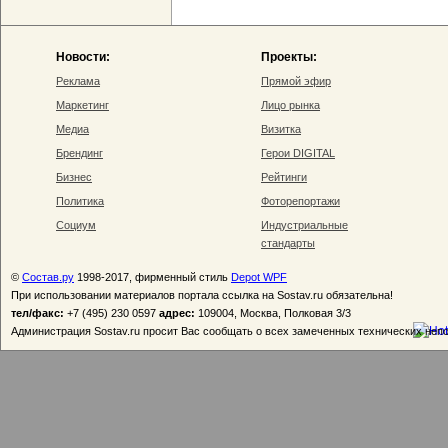
Новости:
Проекты:
Реклама
Прямой эфир
Маркетинг
Лицо рынка
Медиа
Визитка
Брендинг
Герои DIGITAL
Бизнес
Рейтинги
Политика
Фоторепортажи
Социум
Индустриальные
стандарты
©
Состав.ру
1998-2017, фирменный стиль
Depot WPF
При использовании материалов портала ссылка на Sostav.ru обязательна!
тел/факс:
+7 (495) 230 0597
адрес:
109004, Москва, Полковая 3/3
Администрация Sostav.ru просит Вас сообщать о всех замеченных технических неп