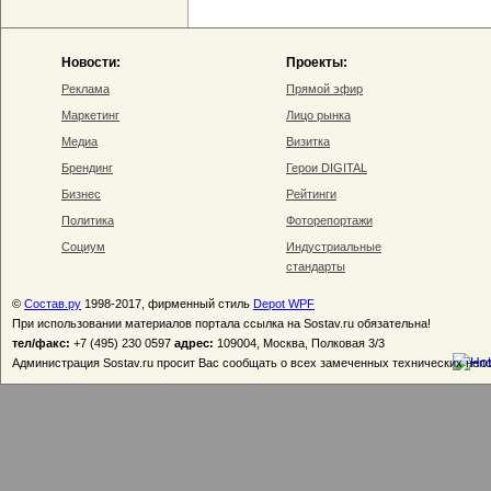
Новости:
Проекты:
Реклама
Прямой эфир
Маркетинг
Лицо рынка
Медиа
Визитка
Брендинг
Герои DIGITAL
Бизнес
Рейтинги
Политика
Фоторепортажи
Социум
Индустриальные
стандарты
©
Состав.ру
1998-2017, фирменный стиль
Depot WPF
При использовании материалов портала ссылка на Sostav.ru обязательна!
тел/факс:
+7 (495) 230 0597
адрес:
109004, Москва, Полковая 3/3
Администрация Sostav.ru просит Вас сообщать о всех замеченных технических неп