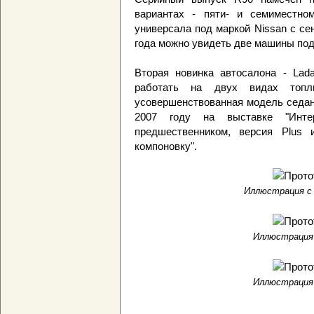
вариантах - пяти- и семиместно
универсала под маркой Nissan с се
года можно увидеть две машины под
Вторая новинка автосалона - Lad
работать на двух видах топ
усовершенствованная модель седан
2007 году на выставке "Инт
предшественником, версия Plus 
компоновку".
Иллюстрация с ре
Иллюстрация с
Иллюстрация с