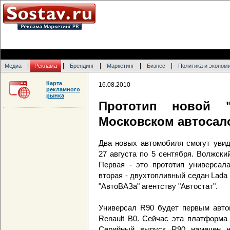
|
|
|
|
|
Медиа
Реклама
Брендинг
Маркетинг
Бизнес
Политика и эконом
Карта
16.08.2010
рекламного
рынка
Прототип новой "
Московском автосал
Два новых автомобиля смогут увид
27 августа по 5 сентября. Волжски
Первая - это прототип универсал
вторая - двухтопливный седан Lada
"АвтоВАЗа" агентству "Автостат".
Универсал R90 будет первым авто
Renault B0. Сейчас эта платформа
Серийный выпуск R90 намечен н