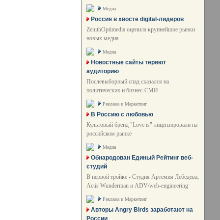
Медиа
Россия в хвосте digital-лидеров
ZenithOptimedia оценила крупнейшие рынки
новых медиа
Медиа
Новостные сайты теряют
аудиторию
Послевыборный спад сказался на
политических и бизнес-СМИ
Реклама и Маркетинг
В Россию с любовью
Культовый бренд "Love is" лицензировали на
российском рынке
Медиа
Обнародован Единый Рейтинг веб-
студий
В первой тройке - Студия Артемия Лебедева,
Actis Wunderman и ADV/web-engineering
Реклама и Маркетинг
Авторы Angry Birds заработают на
России