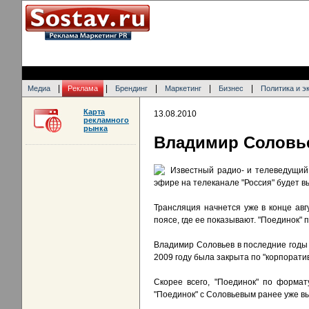
|
|
|
|
|
Медиа
Реклама
Брендинг
Маркетинг
Бизнес
Политика и э
Карта
13.08.2010
рекламного
рынка
Владимир Соловье
Известный радио- и телеведущий
эфире на телеканале "Россия" будет в
Трансляция начнется уже в конце авг
поясе, где ее показывают. "Поединок" 
Владимир Соловьев в последние годы р
2009 году была закрыта по "корпорати
Скорее всего, "Поединок" по формат
"Поединок" с Соловьевым ранее уже в