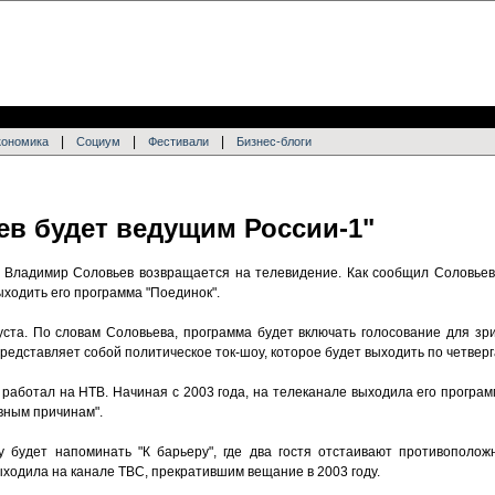
|
|
|
кономика
Социум
Фестивали
Бизнес-блоги
в будет ведущим России-1"
 Владимир Соловьев возвращается на телевидение. Как сообщил Соловье
ыходить его программа "Поединок".
уста. По словам Соловьева, программа будет включать голосование для зр
представляет собой политическое ток-шоу, которое будет выходить по четверг
аботал на НТВ. Начиная с 2003 года, на телеканале выходила его программ
вным причинам".
у будет напоминать "К барьеру", где два гостя отстаивают противополо
ыходила на канале ТВС, прекратившим вещание в 2003 году.