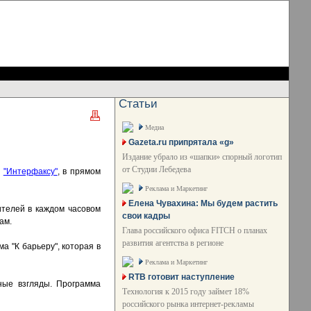
Статьи
Медиа
Gazeta.ru припрятала «g»
Издание убрало из «шапки» спорный логотип
от Студии Лебедева
в
"Интерфаксу"
, в прямом
Реклама и Маркетинг
Елена Чувахина: Мы будем растить
ителей в каждом часовом
свои кадры
ам.
Глава российского офиса FITCH о планах
развития агентства в регионе
а "К барьеру", которая в
Реклама и Маркетинг
RTB готовит наступление
жные взгляды. Программа
Технология к 2015 году займет 18%
российского рынка интернет-рекламы