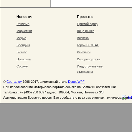
Новости:
Проекты:
Реклама
Прямой эфир
Маркетинг
Лицо рынка
Медиа
Визитка
Брендинг
Герои DIGITAL
Бизнес
Рейтинги
Политика
Фоторепортажи
Социум
Индустриальные
стандарты
©
Состав.ру
1998-2017, фирменный стиль
Depot WPF
При использовании материалов портала ссылка на Sostav.ru обязательна!
тел/факс:
+7 (495) 230 0597
адрес:
109004, Москва, Полковая 3/3
Администрация Sostav.ru просит Вас сообщать о всех замеченных технических неп