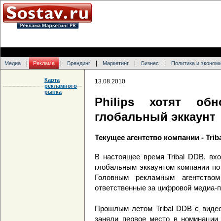
|
|
|
|
|
Медиа
Реклама
Брендинг
Маркетинг
Бизнес
Политика и эконом
Карта
13.08.2010
рекламного
рынка
Philips хотят об
глобальный эккаунт
Текущее агентство компании - Trib
В настоящее время Tribal DDB, вх
глобальным эккаунтом компании по
Головным рекламным агентством
ответственные за цифровой медиа-п
Прошлым летом Tribal DDB с видео-
заняли первое место в номинации