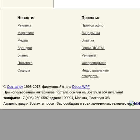
Новости:
Проекты:
Реклама
Прямой эфир
Маркетинг
Лицо рынка
Медиа
Визитка
Брендинг
Герои DIGITAL
Бизнес
Рейтинги
Политика
Фоторепортажи
Социум
Индустриальные
стандарты
©
Состав.ру
1998-2017, фирменный стиль
Depot WPF
При использовании материалов портала ссылка на Sostav.ru обязательна!
тел/факс:
+7 (495) 230 0597
адрес:
109004, Москва, Полковая 3/3
Администрация Sostav.ru просит Вас сообщать о всех замеченных технических неп