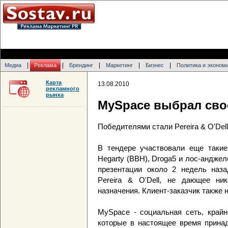
|
|
|
|
|
Медиа
Реклама
Брендинг
Маркетинг
Бизнес
Политика и эконом
Карта
13.08.2010
рекламного
рынка
MySpace выбрал сво
Победителями стали Pereira & O'Del
В тендере участвовали еще такие 
Hegarty (BBH), Droga5 и лос-андже
презентации около 2 недель наза
Pereira & O'Dell, не дающее ник
назначения. Клиент-заказчик также 
MySpace - социальная сеть, крайн
которые в настоящее время принад