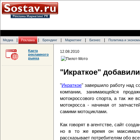
|
|
|
|
|
Медиа
Реклама
Брендинг
Маркетинг
Бизнес
Политика и эконом
Карта
12.08.2010
рекламного
рынка
"Икраткое" добавили
"
Икраткое
" завершило работу над с
компании, занимающейся прода
мотокроссового спорта, а так же 
мотокросса - начиная от запчасте
самими мотоциклами.
Как говорят в агентстве, сайт созд
но в то же время он максималь
рассказывает потребителям обо все