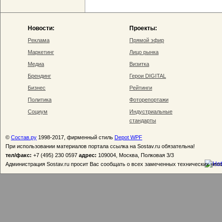
Новости:
Проекты:
Реклама
Прямой эфир
Маркетинг
Лицо рынка
Медиа
Визитка
Брендинг
Герои DIGITAL
Бизнес
Рейтинги
Политика
Фоторепортажи
Социум
Индустриальные
стандарты
©
Состав.ру
1998-2017, фирменный стиль
Depot WPF
При использовании материалов портала ссылка на Sostav.ru обязательна!
тел/факс:
+7 (495) 230 0597
адрес:
109004, Москва, Полковая 3/3
Администрация Sostav.ru просит Вас сообщать о всех замеченных технических неп