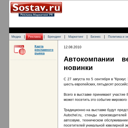
|
|
|
|
|
Медиа
Реклама
Брендинг
Маркетинг
Бизнес
Политика и э
Карта
12.08.2010
рекламного
рынка
Автокомпании в
новинки
С 27 августа по 5 сентября в "Кроку
шесть европейских, пятьдесят российс
Всего в выставке принимают участие
может посетить это событие мирового 
Традиционно на выставке будут предс
Autochel.ru, стенды производителе
автозвуке, техническом обслуживани
посетителей уникальной ювелирной эк