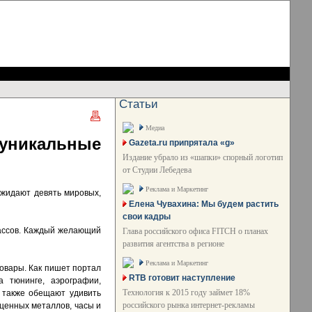
Статьи
Медиа
уникальные
Gazeta.ru припрятала «g»
Издание убрало из «шапки» спорный логотип
от Студии Лебедева
Реклама и Маркетинг
ожидают девять мировых,
Елена Чувахина: Мы будем растить
свои кадры
лассов. Каждый желающий
Глава российского офиса FITCH о планах
развития агентства в регионе
Реклама и Маркетинг
товары. Как пишет портал
RTB готовит наступление
а тюнинге, аэрографии,
Технология к 2015 году займет 18%
ы также обещают удивить
российского рынка интернет-рекламы
оценных металлов, часы и