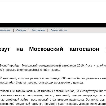
|
|
|
кономика
Социум
Фестивали
Бизнес-блоги
езут на Московский автосалон 
с Экспо" пройдет Московский международный автосалон 2010. Посетителей 
ких премьер и более десятка концепт-каров.
 80 компаний, которые разместят на стендах 600 автомобилей различных к
масштаба - билеты продаются в кассах выставочного центра.
тавлены не только новинки от мировых автоконцернов, но и сопутствующие 
й автокомпонентов, автохимии, масел, компаний, специализирующихся н
и автомобилей займут весь первый этаж второго павильона. Организатор
спозицией "Алмазный паркинг", где можно будет выбрать украшения из драг