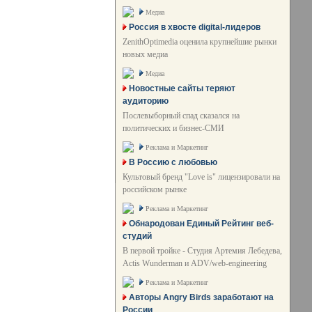
Медиа
Россия в хвосте digital-лидеров
ZenithOptimedia оценила крупнейшие рынки
новых медиа
Медиа
Новостные сайты теряют
аудиторию
Послевыборный спад сказался на
политических и бизнес-СМИ
Реклама и Маркетинг
В Россию с любовью
Культовый бренд "Love is" лицензировали на
российском рынке
Реклама и Маркетинг
Обнародован Единый Рейтинг веб-
студий
В первой тройке - Студия Артемия Лебедева,
Actis Wunderman и ADV/web-engineering
Реклама и Маркетинг
Авторы Angry Birds заработают на
России