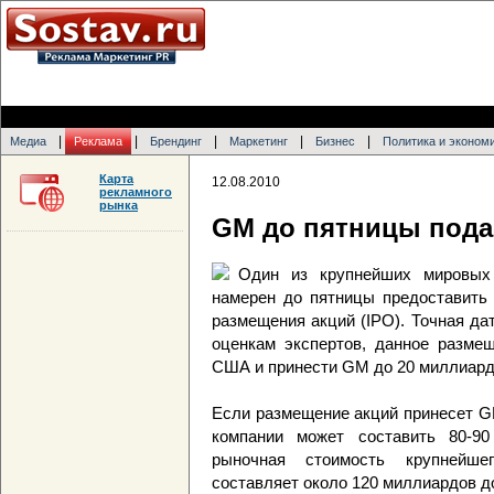
|
|
|
|
|
Медиа
Реклама
Брендинг
Маркетинг
Бизнес
Политика и эконом
Карта
12.08.2010
рекламного
рынка
GM до пятницы пода
Один из крупнейших мировых 
намерен до пятницы предоставить 
размещения акций (IPO). Точная да
оценкам экспертов, данное разме
США и принести GM до 20 миллиард
Если размещение акций принесет G
компании может составить 80-90
рыночная стоимость крупнейшег
составляет около 120 миллиардов д