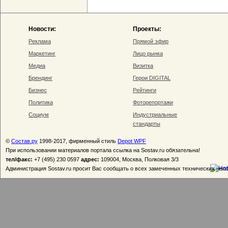
Новости:
Проекты:
Реклама
Прямой эфир
Маркетинг
Лицо рынка
Медиа
Визитка
Брендинг
Герои DIGITAL
Бизнес
Рейтинги
Политика
Фоторепортажи
Социум
Индустриальные
стандарты
©
Состав.ру
1998-2017, фирменный стиль
Depot WPF
При использовании материалов портала ссылка на Sostav.ru обязательна!
тел/факс:
+7 (495) 230 0597
адрес:
109004, Москва, Полковая 3/3
Администрация Sostav.ru просит Вас сообщать о всех замеченных технических неп