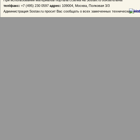
При использовании материалов портала ссылка на Sostav.ru обязательна!
тел/факс:
+7 (495) 230 0597
адрес:
109004, Москва, Полковая 3/3
Администрация Sostav.ru просит Вас сообщать о всех замеченных технических неп