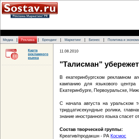
|
|
|
|
|
Медиа
Реклама
Брендинг
Маркетинг
Бизнес
Политика и эконом
Карта
11.08.2010
рекламного
рынка
"Талисман" убережет
В екатеринбургском рекламном аг
кампанию для языкового центра 
Екатеринбурге, Первоуральске, Ниж
С начала августа на уральском т
тридцатисекундные ролики, главна
знание иностранного языка спасет о
Состав творческой группы:
Креатив/продакшн - РА
Космос