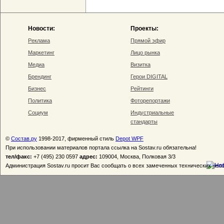
Новости:
Проекты:
Реклама
Прямой эфир
Маркетинг
Лицо рынка
Медиа
Визитка
Брендинг
Герои DIGITAL
Бизнес
Рейтинги
Политика
Фоторепортажи
Социум
Индустриальные
стандарты
©
Состав.ру
1998-2017, фирменный стиль
Depot WPF
При использовании материалов портала ссылка на Sostav.ru обязательна!
тел/факс:
+7 (495) 230 0597
адрес:
109004, Москва, Полковая 3/3
Администрация Sostav.ru просит Вас сообщать о всех замеченных технических неп