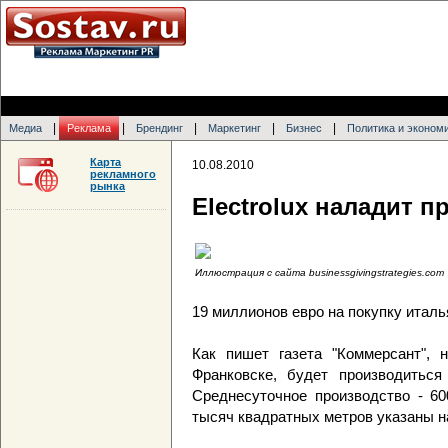
|
|
|
|
|
Медиа
Реклама
Брендинг
Маркетинг
Бизнес
Политика и эконом
Карта
10.08.2010
рекламного
рынка
Electrolux наладит 
Иллюстрация с сайта businessgivingstrategies.com
19 миллионов евро на покупку италья
Как пишет газета "Коммерсант", 
Франковске, будет производиться 
Среднесуточное производство - 60
тысяч квадратных метров указаны на