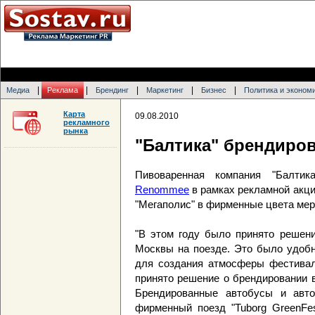
|
|
|
|
|
Медиа
Реклама
Брендинг
Маркетинг
Бизнес
Политика и эконом
Карта
09.08.2010
рекламного
рынка
"Балтика" брендиров
Пивоваренная компания "Балтик
Renommee
в рамках рекламной акци
"Мегаполис" в фирменные цвета мер
"В этом году было принято решени
Москвы на поезде. Это было удобн
для создания атмосферы фестивал
принято решение о брендировании в
Брендированные автобусы и авт
фирменный поезд "Tuborg GreenFes