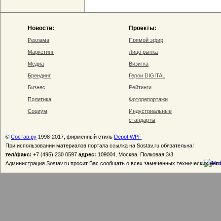
Новости:
Проекты:
Реклама
Прямой эфир
Маркетинг
Лицо рынка
Медиа
Визитка
Брендинг
Герои DIGITAL
Бизнес
Рейтинги
Политика
Фоторепортажи
Социум
Индустриальные
стандарты
©
Состав.ру
1998-2017, фирменный стиль
Depot WPF
При использовании материалов портала ссылка на Sostav.ru обязательна!
тел/факс:
+7 (495) 230 0597
адрес:
109004, Москва, Полковая 3/3
Администрация Sostav.ru просит Вас сообщать о всех замеченных технических неп