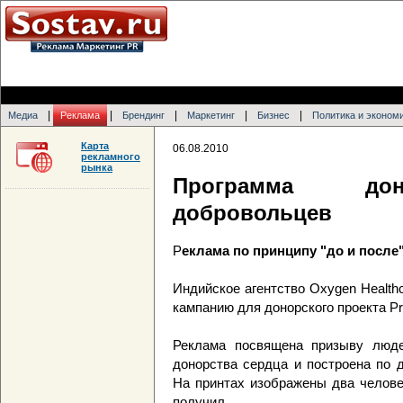
|
|
|
|
|
Медиа
Реклама
Брендинг
Маркетинг
Бизнес
Политика и эконом
Карта
06.08.2010
рекламного
рынка
Программа дон
добровольцев
Р
еклама по принципу "до и после
Индийское агентство Oxygen Health
кампанию для донорского проекта Prog
Реклама посвящена призыву люде
донорства сердца и построена по 
На принтах изображены два человека
получил.