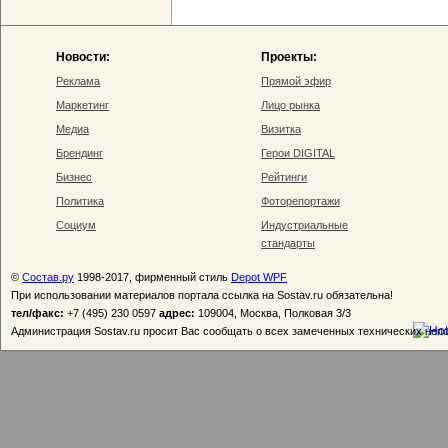
Новости:
Проекты:
Реклама
Прямой эфир
Маркетинг
Лицо рынка
Медиа
Визитка
Брендинг
Герои DIGITAL
Бизнес
Рейтинги
Политика
Фоторепортажи
Социум
Индустриальные
стандарты
©
Состав.ру
1998-2017, фирменный стиль
Depot WPF
При использовании материалов портала ссылка на Sostav.ru обязательна!
тел/факс:
+7 (495) 230 0597
адрес:
109004, Москва, Полковая 3/3
Администрация Sostav.ru просит Вас сообщать о всех замеченных технических неп