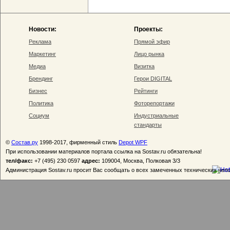
Новости:
Проекты:
Реклама
Прямой эфир
Маркетинг
Лицо рынка
Медиа
Визитка
Брендинг
Герои DIGITAL
Бизнес
Рейтинги
Политика
Фоторепортажи
Социум
Индустриальные
стандарты
©
Состав.ру
1998-2017, фирменный стиль
Depot WPF
При использовании материалов портала ссылка на Sostav.ru обязательна!
тел/факс:
+7 (495) 230 0597
адрес:
109004, Москва, Полковая 3/3
Администрация Sostav.ru просит Вас сообщать о всех замеченных технических неп