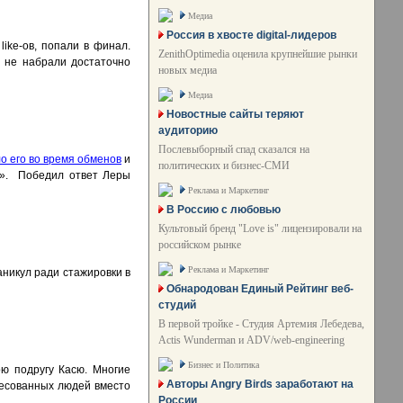
Медиа
Россия в хвосте digital-лидеров
ike-ов, попали в финал.
ZenithOptimedia оценила крупнейшие рынки
о не набрали достаточно
новых медиа
Медиа
Новостные сайты теряют
аудиторию
Послевыборный спад сказался на
о его во время обменов
и
политических и бизнес-СМИ
е?». Победил ответ Леры
Реклама и Маркетинг
В Россию с любовью
Культовый бренд "Love is" лицензировали на
российском рынке
Реклама и Маркетинг
аникул ради стажировки в
Обнародован Единый Рейтинг веб-
студий
В первой тройке - Студия Артемия Лебедева,
Actis Wunderman и ADV/web-engineering
Бизнес и Политика
ю подругу Касю. Многие
Авторы Angry Birds заработают на
есованных людей вместо
России