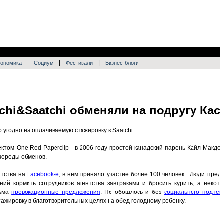
|
|
|
кономика
Социум
Фестивали
Бизнес-блоги
chi&Saatchi обменяли на подругу Ка
 угодно на оплачиваемую стажировку в Saatchi.
ктом One Red Paperclip - в 2006 году простой канадский парень Кайл Макд
 череды обменов.
нтства на
Facebook-е
, в нем приняло участие более 100 человек. Люди пред
ий кормить сотрудников агентства завтраками и бросить курить, а неко
сьма
провокационные предложения
. Не обошлось и без
социального подте
тажировку в благотворительных целях на обед голодному ребенку.