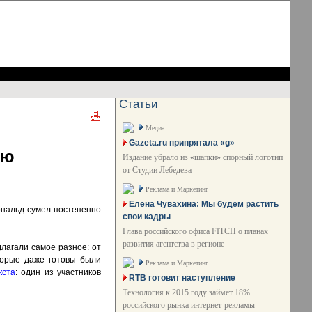
Статьи
Медиа
Gazeta.ru припрятала «g»
сю
Издание убрало из «шапки» спорный логотип
от Студии Лебедева
Реклама и Маркетинг
Елена Чувахина: Мы будем растить
ональд сумел постепенно
свои кадры
Глава российского офиса FITCH о планах
развития агентства в регионе
лагали самое разное: от
торые даже готовы были
Реклама и Маркетинг
кста
: один из участников
RTB готовит наступление
Технология к 2015 году займет 18%
российского рынка интернет-рекламы