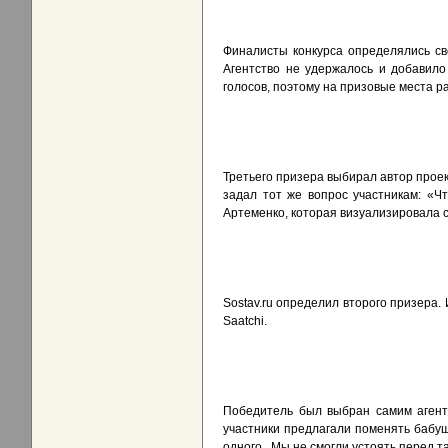
Финалисты конкурса определялись св
Агентство не удержалось и добавил
голосов, поэтому на призовые места р
Третьего призера выбирал автор проек
задал тот же вопрос участникам: «Ч
Артеменко, которая визуализировала с
Sostav.ru определил второго призера.
Saatchi.
Победитель был выбран самим агент
участники предлагали поменять бабуш
одного. Мы не смогли устоять перед 