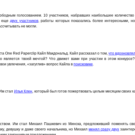
ободным голосованием. 10 участников, набравших наибольшее количество l
о еще
двух участников
, работы которых показались более интересными, н
ассчитывать не могли.
та One Red Paperclip Кайл Макдональд. Кайл рассказал о том,
что вдохновлял
то является твоей мечтой? Что движет вами при участии в этом конкурс
вои увлечения, «загуглив» вопрос Кайла в
поисковике
.
 Им стал
Илья Клен
, который был готов пожертвовать целым месяцем своих к
ством. Им стал Михаил Пашкевич из Минска, предложивший поменять сво
ку, девушку и даже своего начальника, но Михаил
менял сразу двух
заинтер
таким заманчивым предложением.