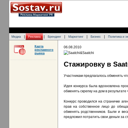
|
|
|
|
|
Медиа
Реклама
Брендинг
Маркетинг
Бизнес
Политика и э
Карта
06.08.2010
рекламного
рынка
Стажировку в Saat
Участникам предлагалось обменять что
Идея конкурса была вдохновлена прое
обменять скрепку на дом в результате
Конкурс проводился на страничке аге
прав на собственное лицо до обещан
обменять родственников. Были и ве
предложил потратить свои деньги за с