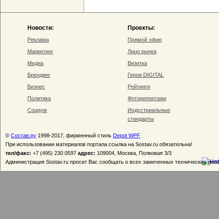
Новости:
Проекты:
Реклама
Прямой эфир
Маркетинг
Лицо рынка
Медиа
Визитка
Брендинг
Герои DIGITAL
Бизнес
Рейтинги
Политика
Фоторепортажи
Социум
Индустриальные
стандарты
©
Состав.ру
1998-2017, фирменный стиль
Depot WPF
При использовании материалов портала ссылка на Sostav.ru обязательна!
тел/факс:
+7 (495) 230 0597
адрес:
109004, Москва, Полковая 3/3
Администрация Sostav.ru просит Вас сообщать о всех замеченных технических неп