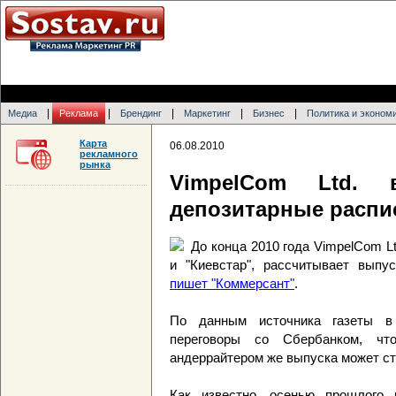
|
|
|
|
|
Медиа
Реклама
Брендинг
Маркетинг
Бизнес
Политика и эконом
Карта
06.08.2010
рекламного
рынка
VimpelCom Ltd. в
депозитарные распи
До конца 2010 года VimpelCom L
и "Киевстар", рассчитывает выпус
пишет "Коммерсант"
.
По данным источника газеты в 
переговоры со Сбербанком, чт
андеррайтером же выпуска может ст
Как известно, осенью прошлого 