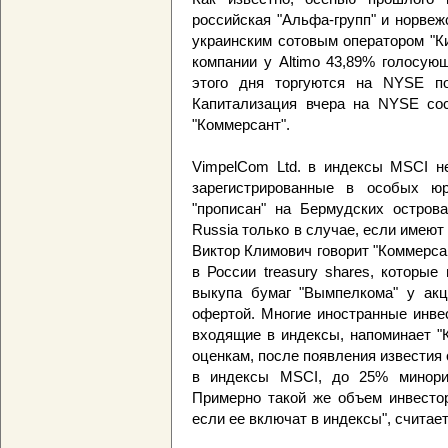
российская "Альфа-групп" и норвеж
украинским сотовым оператором "Ки
компании у Altimo 43,89% голосующ
этого дня торгуются на NYSE по
Капитализация вчера на NYSE сос
"Коммерсант".
VimpelCom Ltd. в индексы MSCI не
зарегистрированные в особых юр
"прописан" на Бермудских остров
Russia только в случае, если имеют
Виктор Климович говорит "Коммерсан
в России treasury shares, которы
выкупа бумаг "Вымпелкома" у акц
офертой. Многие иностранные инве
входящие в индексы, напоминает "
оценкам, после появления известия 
в индексы MSCI, до 25% минорит
Примерно такой же объем инвестор
если ее включат в индексы", считает