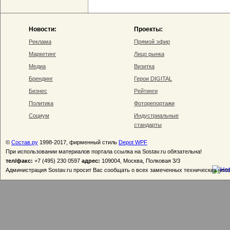
Новости:
Проекты:
Реклама
Прямой эфир
Маркетинг
Лицо рынка
Медиа
Визитка
Брендинг
Герои DIGITAL
Бизнес
Рейтинги
Политика
Фоторепортажи
Социум
Индустриальные
стандарты
©
Состав.ру
1998-2017, фирменный стиль
Depot WPF
При использовании материалов портала ссылка на Sostav.ru обязательна!
тел/факс:
+7 (495) 230 0597
адрес:
109004, Москва, Полковая 3/3
Администрация Sostav.ru просит Вас сообщать о всех замеченных технических неп