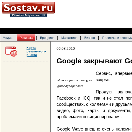
|
|
|
|
|
Медиа
Реклама
Брендинг
Маркетинг
Бизнес
Политика и эконом
Карта
06.08.2010
рекламного
рынка
Google закрывают G
Сервис, впервы
закрыт.
Иллюстрация с ресурса
guide4gadget.com
Продукт, включ
Facebook и ICQ, так и не стал п
сообществах, с коллегами и друзьям
видео, фото, карты и документы
проблемами позиционирования.
Google Wave внешне очень напомин