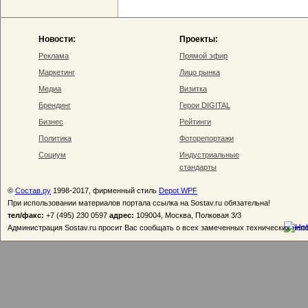
Новости:
Проекты:
Реклама
Прямой эфир
Маркетинг
Лицо рынка
Медиа
Визитка
Брендинг
Герои DIGITAL
Бизнес
Рейтинги
Политика
Фоторепортажи
Социум
Индустриальные
стандарты
©
Состав.ру
1998-2017, фирменный стиль
Depot WPF
При использовании материалов портала ссылка на Sostav.ru обязательна!
тел/факс:
+7 (495) 230 0597
адрес:
109004, Москва, Полковая 3/3
Администрация Sostav.ru просит Вас сообщать о всех замеченных технических неп