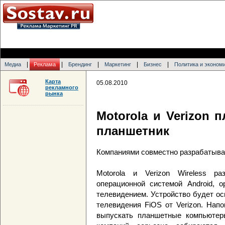
|
|
|
|
|
Медиа
Реклама
Брендинг
Маркетинг
Бизнес
Политика и эконом
Карта
05.08.2010
рекламного
рынка
Motorola и Verizon 
планшетник
Компаниями совместно разрабатывае
Motorola и Verizon Wireless р
операционной системой Android, о
телевидением. Устройство будет о
телевидения FiOS от Verizon. Нап
выпускать планшетные компьютер