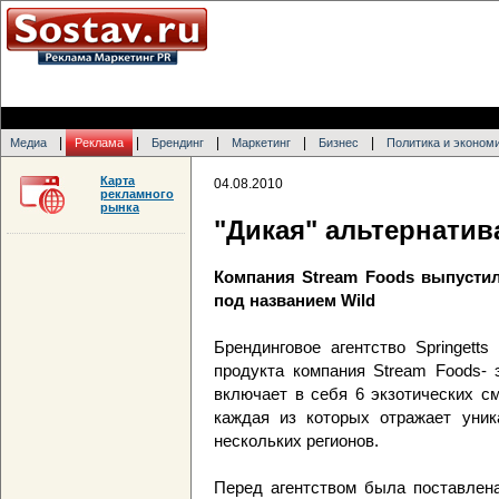
|
|
|
|
|
Медиа
Реклама
Брендинг
Маркетинг
Бизнес
Политика и эконом
Карта
04.08.2010
рекламного
рынка
"Дикая" альтернатив
Компания Stream Foods выпустил
под названием Wild
Брендинговое агентство Springett
продукта компания Stream Foods- 
включает в себя 6 экзотических с
каждая из которых отражает уник
нескольких регионов.
Перед агентством была поставлена