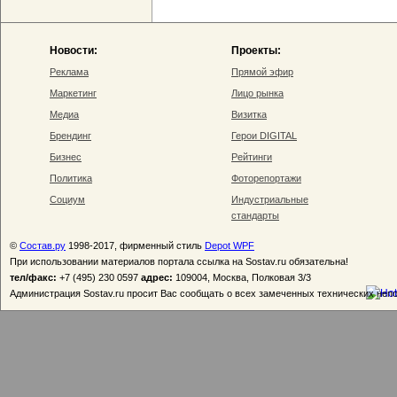
Новости:
Проекты:
Реклама
Прямой эфир
Маркетинг
Лицо рынка
Медиа
Визитка
Брендинг
Герои DIGITAL
Бизнес
Рейтинги
Политика
Фоторепортажи
Социум
Индустриальные
стандарты
©
Состав.ру
1998-2017, фирменный стиль
Depot WPF
При использовании материалов портала ссылка на Sostav.ru обязательна!
тел/факс:
+7 (495) 230 0597
адрес:
109004, Москва, Полковая 3/3
Администрация Sostav.ru просит Вас сообщать о всех замеченных технических неп