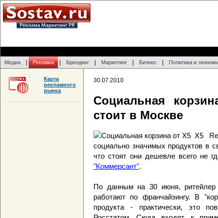
|
|
|
|
|
Медиа
Реклама
Брендинг
Маркетинг
Бизнес
Политика и эконом
Карта
30.07.2010
рекламного
рынка
Социальная корзин
стоит в Москве
X5 Re
социально значимых продуктов в св
что стоят они дешевле всего не г
"Коммерсант"
.
По данным на 30 июня, ритейлер 
работают по франчайзингу. В "ко
продукта - практически, это пов
Росстатом. Сюда входят, к прим