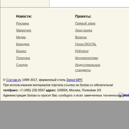
Новости:
Проекты:
Реклама
Прямой эфир
Маркетинг
Лицо рынка
Медиа
Визитка
Брендинг
Герои DIGITAL
Бизнес
Рейтинги
Политика
Фоторепортажи
Социум
Индустриальные
стандарты
©
Состав.ру
1998-2017, фирменный стиль
Depot WPF
При использовании материалов портала ссылка на Sostav.ru обязательна!
тел/факс:
+7 (495) 230 0597
адрес:
109004, Москва, Полковая 3/3
Администрация Sostav.ru просит Вас сообщать о всех замеченных технических неп