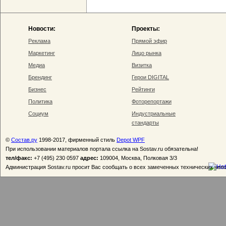
Новости:
Проекты:
Реклама
Прямой эфир
Маркетинг
Лицо рынка
Медиа
Визитка
Брендинг
Герои DIGITAL
Бизнес
Рейтинги
Политика
Фоторепортажи
Социум
Индустриальные
стандарты
©
Состав.ру
1998-2017, фирменный стиль
Depot WPF
При использовании материалов портала ссылка на Sostav.ru обязательна!
тел/факс:
+7 (495) 230 0597
адрес:
109004, Москва, Полковая 3/3
Администрация Sostav.ru просит Вас сообщать о всех замеченных технических неп