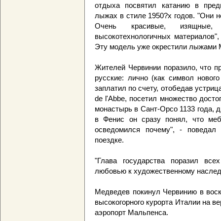
отдыха посвятил катанию в пред
лыжах в стиле 1950?х годов. "Они н
Очень красивые, изящные,
высокотехнологичных материалов", 
Эту модель уже окрестили лыжами 
Жителей Червинии поразило, что п
русские: лично (как символ нового
заплатил по счету, отобедав устрица
de l'Abbe, посетил множество досто
монастырь в Сант-Орсо 1133 года, 
в Фенис он сразу понял, что меб
осведомился почему", - поведал
поездке.
"Глава государства поразил все
любовью к художественному наследию
Медведев покинул Червинию в воск
высокогорного курорта Италии на ве
аэропорт Мальпенса.