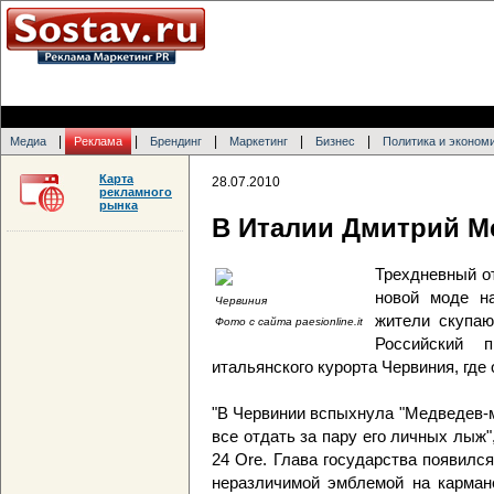
|
|
|
|
|
Медиа
Реклама
Брендинг
Маркетинг
Бизнес
Политика и эконом
Карта
28.07.2010
рекламного
рынка
В Италии Дмитрий М
Трехдневный о
новой моде н
Червиния
жители скупаю
Фото с сайта paesionline.it
Российский 
итальянского курорта Червиния, где
"В Червинии вспыхнула "Медведев-м
все отдать за пару его личных лыж", 
24 Ore. Глава государства появилс
неразличимой эмблемой на кармане