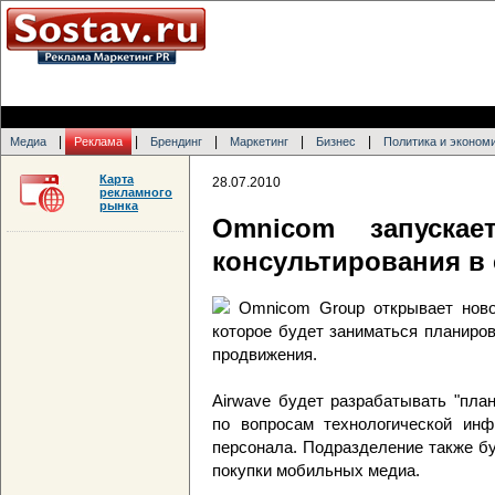
|
|
|
|
|
Медиа
Реклама
Брендинг
Маркетинг
Бизнес
Политика и эконом
Карта
28.07.2010
рекламного
рынка
Omnicom запускае
консультирования в
Omnicom Group открывает ново
которое будет заниматься планиро
продвижения.
Airwave будет разрабатывать "пла
по вопросам технологической инф
персонала. Подразделение также б
покупки мобильных медиа.