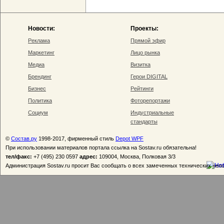
Новости:
Проекты:
Реклама
Прямой эфир
Маркетинг
Лицо рынка
Медиа
Визитка
Брендинг
Герои DIGITAL
Бизнес
Рейтинги
Политика
Фоторепортажи
Социум
Индустриальные
стандарты
©
Состав.ру
1998-2017, фирменный стиль
Depot WPF
При использовании материалов портала ссылка на Sostav.ru обязательна!
тел/факс:
+7 (495) 230 0597
адрес:
109004, Москва, Полковая 3/3
Администрация Sostav.ru просит Вас сообщать о всех замеченных технических неп