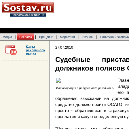
|
|
|
|
|
Медиа
Реклама
Брендинг
Маркетинг
Бизнес
Политика и эконом
Карта
27.07.2010
рекламного
рынка
Судебные прист
должников полисов
Глав
Влад
Иллюстрация с ресурса auto.gorod-vrn.ru
его 
обращения взысканий на должнико
средство должно пройти ОСАГО, на
просто - обратившись в страхову
проплатил и какую определенную су
"После этого мы обращаем в