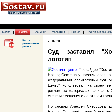
|
|
|
|
|
Медиа
Реклама
Брендинг
Маркетинг
Бизнес
Политика и эконом
Карта
26.07.2010
рекламного
рынка
Суд заставил "Хо
логотип
Провайдер "Хостин
Hosting Community поменял свой лог
Федеральный арбитражный суд Мос
Центр" использовал на своем инт
рекламных материалах начиная с 2
степени смешения с логотипом компа
По словам Алексея Скворцова, ко
Hosting Community, новый логотип