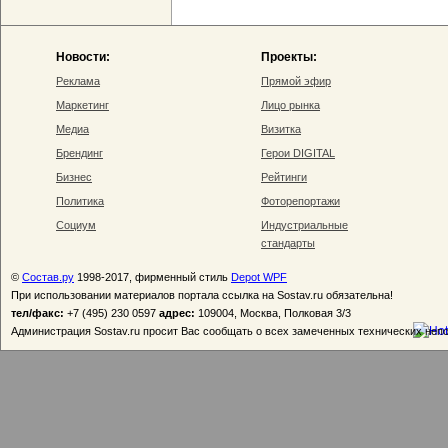
Новости:
Проекты:
Реклама
Прямой эфир
Маркетинг
Лицо рынка
Медиа
Визитка
Брендинг
Герои DIGITAL
Бизнес
Рейтинги
Политика
Фоторепортажи
Социум
Индустриальные
стандарты
©
Состав.ру
1998-2017, фирменный стиль
Depot WPF
При использовании материалов портала ссылка на Sostav.ru обязательна!
тел/факс:
+7 (495) 230 0597
адрес:
109004, Москва, Полковая 3/3
Администрация Sostav.ru просит Вас сообщать о всех замеченных технических неп