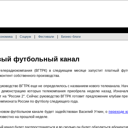
|
|
|
кономика
Социум
Фестивали
Бизнес-блоги
вый футбольный канал
 телерадиокомпания (ВГТРК) в следующем месяце запустит платный футб
контент собственного производства.
руководство ВГТРК еще не определилось с названием нового телеканала. На
а демонстрацию которых телекомпания приобрела неделю назад. Изначаль
 на "России 2". Сейчас руководство ВГТРК готовит предложение клубам пре
емпионата России по футболу следующего года.
а новом футбольном канале будет задействован Василий Уткин, о
переходе к
известно на прошлой неделе.
ый канал будет распространяться и во сколько он будет обходиться абонента