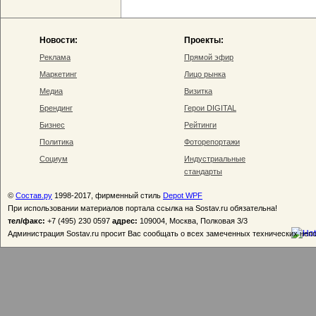
Новости:
Проекты:
Реклама
Прямой эфир
Маркетинг
Лицо рынка
Медиа
Визитка
Брендинг
Герои DIGITAL
Бизнес
Рейтинги
Политика
Фоторепортажи
Социум
Индустриальные
стандарты
©
Состав.ру
1998-2017, фирменный стиль
Depot WPF
При использовании материалов портала ссылка на Sostav.ru обязательна!
тел/факс:
+7 (495) 230 0597
адрес:
109004, Москва, Полковая 3/3
Администрация Sostav.ru просит Вас сообщать о всех замеченных технических неп