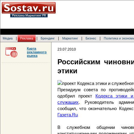
|
|
|
|
|
Медиа
Реклама
Брендинг
Маркетинг
Бизнес
Политика и эконом
Карта
23.07.2010
рекламного
рынка
Российским чиновни
этики
Президиум совета по противодей
одобрил проект
Кодекса этики и
служащих
. Руководитель админ
сообщил, что окончательно Кодек
Газета.Ru
В служебном общении чиновни
конституционными положениями, чт