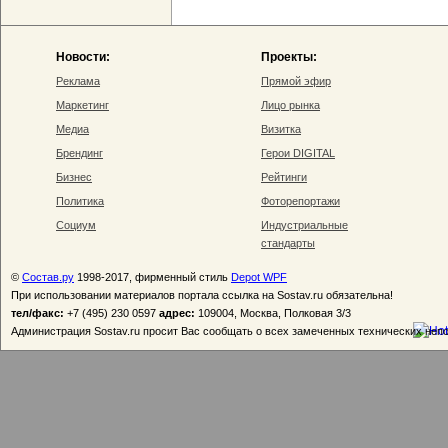
Новости:
Проекты:
Реклама
Прямой эфир
Маркетинг
Лицо рынка
Медиа
Визитка
Брендинг
Герои DIGITAL
Бизнес
Рейтинги
Политика
Фоторепортажи
Социум
Индустриальные
стандарты
©
Состав.ру
1998-2017, фирменный стиль
Depot WPF
При использовании материалов портала ссылка на Sostav.ru обязательна!
тел/факс:
+7 (495) 230 0597
адрес:
109004, Москва, Полковая 3/3
Администрация Sostav.ru просит Вас сообщать о всех замеченных технических неп