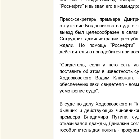
"Роснефти" и вызвал его в командиро
Пресс-секретарь премьера Дмитр
отсутствие Богданчикова в суде с э
выезд был целесообразен в связи 
Сотрудник администрации республи
ждали. Но помощь "Роснефти" 
действительно понадобится при вос
"Свидетель, если у него есть ув
поставить об этом в известность су
Ходорковского Вадим Клювгант.
обеспечению явки свидетеля - воз
усмотрение суда".
В суде по делу Ходорковского и П
бывших и действующих чиновников
премьера Владимира Путина, суд
отказывался дважды, Данилкин согл
гособвинитель дал понять - прокурат