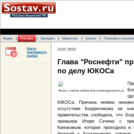
|
|
|
|
|
Медиа
Реклама
Брендинг
Маркетинг
Бизнес
Политика и эконом
Карта
23.07.2010
рекламного
рынка
Глава "Роснефти" п
по делу ЮКОСа
Пр
Бо
Фото с сайта vladivostok.russiaregionpress.ru
гд
ЮКОСа. Причина неявки неизвес
отсутствие Богданчикова не ко
правительства сообщила, что Богд
премьера Игоря Сечина с през
Каноковым, которая проходила в 
близкий к Богданчикову, говорит