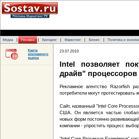
|
|
|
|
|
Медиа
Реклама
Брендинг
Маркетинг
Бизнес
Политика и эконом
Карта
23.07.2010
рекламного
рынка
Intel позволяет по
драйв" процессоров
Рекламное агентство Razorfish р
потребители могут протестировать 
Сайт, названный "Intel Core Process
США. Он является частью глобал
новых форм постоянно развивающей
компании - упростить процесс выбо
"Intel Core Processor Experience" сос