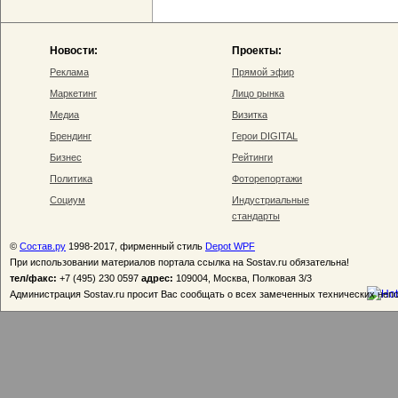
Новости:
Проекты:
Реклама
Прямой эфир
Маркетинг
Лицо рынка
Медиа
Визитка
Брендинг
Герои DIGITAL
Бизнес
Рейтинги
Политика
Фоторепортажи
Социум
Индустриальные
стандарты
©
Состав.ру
1998-2017, фирменный стиль
Depot WPF
При использовании материалов портала ссылка на Sostav.ru обязательна!
тел/факс:
+7 (495) 230 0597
адрес:
109004, Москва, Полковая 3/3
Администрация Sostav.ru просит Вас сообщать о всех замеченных технических неп