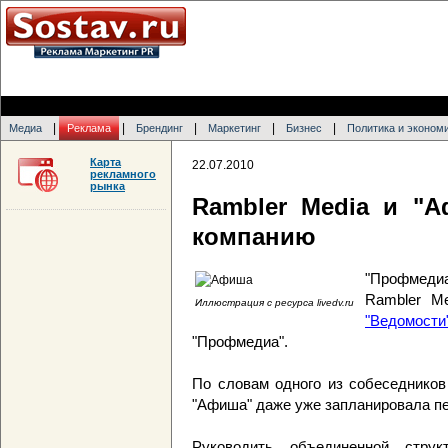
|
|
|
|
|
Медиа
Реклама
Брендинг
Маркетинг
Бизнес
Политика и эконом
Карта
22.07.2010
рекламного
рынка
Rambler Media и "
компанию
"Профмеди
Rambler M
Иллюстрация с ресурса livedv.ru
"Ведомости
"Профмедиа".
По словам одного из собеседников
"Афиша" даже уже запланировала пе
Руководить объединенной струк