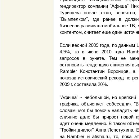
гендиректор компании "Афиша" Ник
Турищева после этого, вероятно,
"Вымпелком", где ранее в должн
бизнесов развивала мобильное ТВ, 
контентом, считает еще один источн
Если весной 2009 года, по данным L
4,9%, то в июне 2010 года Ramb
запросов в рунете. Тем не мен
остановить тенденцию снижения выр
Rambler Константин Воронцов, а 
показав исторический рекорд по ре
2009 г. составила 20%.
"Афиша" - небольшой, но крепкий 
трафика, объясняет собеседник "В
словам, мог бы помочь наладить не
слияние дало бы прирост новой а
идет очень медленно. В таком объе
"Тройки диалог" Анна Лепетухина. 
на Rambler и afisha.ru, то, пока