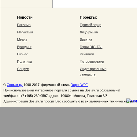
Новости:
Проекты:
Реклама
Прямой эфир
Маркетинг
Лицо рынка
Медиа
Визитка
Брендинг
Герои DIGITAL
Бизнес
Рейтинги
Политика
Фоторепортажи
Социум
Индустриальные
стандарты
©
Состав.ру
1998-2017, фирменный стиль
Depot WPF
При использовании материалов портала ссылка на Sostav.ru обязательна!
тел/факс:
+7 (495) 230 0597
адрес:
109004, Москва, Полковая 3/3
Администрация Sostav.ru просит Вас сообщать о всех замеченных технических неп