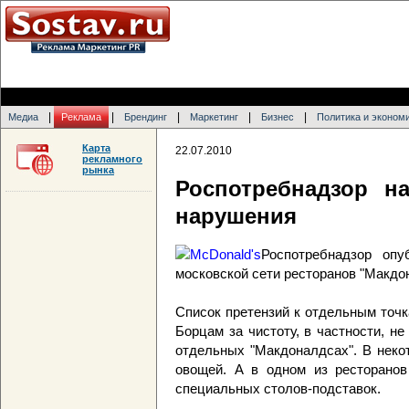
|
|
|
|
|
Медиа
Реклама
Брендинг
Маркетинг
Бизнес
Политика и эконом
Карта
22.07.2010
рекламного
рынка
Роспотребнадзор н
нарушения
Роспотребнадзор оп
московской сети ресторанов "Макдон
Список претензий к отдельным точк
Борцам за чистоту, в частности, н
отдельных "Макдоналдсах". В неко
овощей. А в одном из ресторанов
специальных столов-подставок.