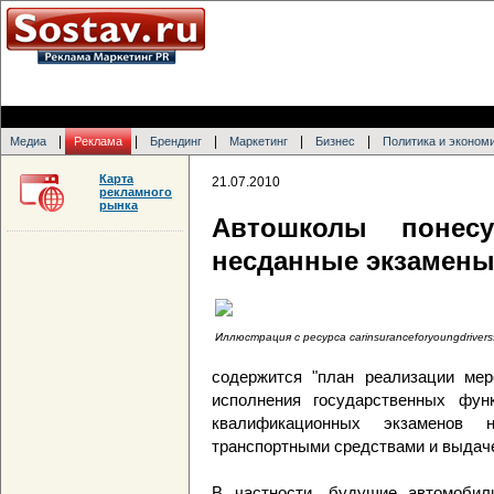
|
|
|
|
|
Медиа
Реклама
Брендинг
Маркетинг
Бизнес
Политика и эконом
Карта
21.07.2010
рекламного
рынка
Автошколы понесу
несданные экзамены
Иллюстрация с ресурса carinsuranceforyoungdrivers
содержится "план реализации мер
исполнения государственных фун
квалификационных экзаменов
транспортными средствами и выдаче
В частности, будущие автомобил