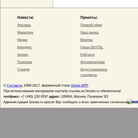
Новости:
Проекты:
Реклама
Прямой эфир
Маркетинг
Лицо рынка
Медиа
Визитка
Брендинг
Герои DIGITAL
Бизнес
Рейтинги
Политика
Фоторепортажи
Социум
Индустриальные
стандарты
©
Состав.ру
1998-2017, фирменный стиль
Depot WPF
При использовании материалов портала ссылка на Sostav.ru обязательна!
тел/факс:
+7 (495) 230 0597
адрес:
109004, Москва, Полковая 3/3
Администрация Sostav.ru просит Вас сообщать о всех замеченных технических неп