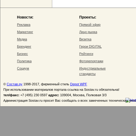
Новости:
Проекты:
Реклама
Прямой эфир
Маркетинг
Лицо рынка
Медиа
Визитка
Брендинг
Герои DIGITAL
Бизнес
Рейтинги
Политика
Фоторепортажи
Социум
Индустриальные
стандарты
©
Состав.ру
1998-2017, фирменный стиль
Depot WPF
При использовании материалов портала ссылка на Sostav.ru обязательна!
тел/факс:
+7 (495) 230 0597
адрес:
109004, Москва, Полковая 3/3
Администрация Sostav.ru просит Вас сообщать о всех замеченных технических неп