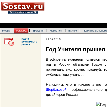
|
|
|
|
|
Медиа
Реклама
Брендинг
Маркетинг
Бизнес
Политика и эконом
Карта
21.07.2010
рекламного
рынка
Год Учителя пришел
В эфире телеканалов появился пер
год в России объявлен Годом у
примечательно, кроме, пожалуй, т
эмблема Года учителя.
Напомним, что в начале этого 
Щербаковой
, профессионального 
дизайнеров России.